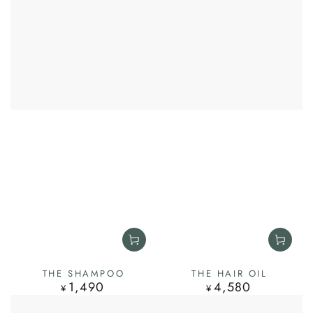
THE SHAMPOO
THE HAIR OIL
1,490
4,580
定
定
¥
¥
価
価