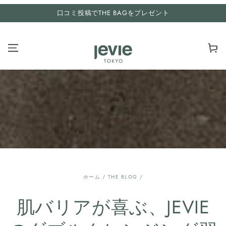
コンテンツにスキッ
口コミ投稿でTHE BAGをプレゼント
プする
カ
ー
ト
ホーム
/
THE BLOG
/
肌バリアが喜ぶ、JEVIE