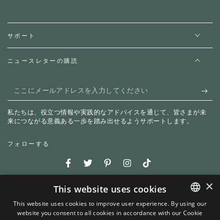
サポート
ニュースレターの購読
こ
こ
私たちは、役立つ情報や実践的なアドバイスを通じて、皆さまが未
に
来につながる意義ある一歩を踏み出せるようサポートします。
メ
フォローする
ー
ル
Facebook
Twitter
Pinterest
Instagram
TikTok
ア
×
This website uses cookies
支
ド
This website uses cookies to improve user experience. By using our
払
レ
website you consent to all cookies in accordance with our Cookie
ENGLISH