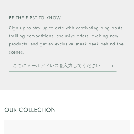
BE THE FIRST TO KNOW
Sign up to stay up to date with captivating blog posts,
thrilling competitions, exclusive offers, exciting new
products, and get an exclusive sneak peek behind the
scenes.
こ
こ
に
メ
ー
ル
OUR COLLECTION
ア
ド
レ