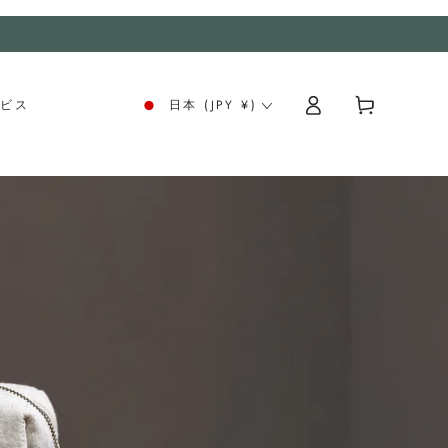
ロ
カ
グ
ー
ービス
日本 (JPY ¥)
イ
ト
ン