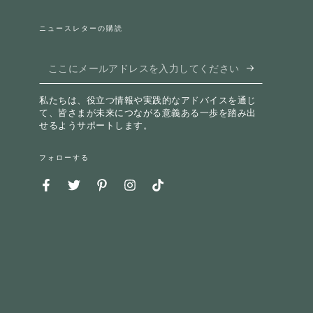
ニュースレターの購読
こ
こ
私たちは、役立つ情報や実践的なアドバイスを通じ
に
て、皆さまが未来につながる意義ある一歩を踏み出
せるようサポートします。
メ
ー
フォローする
ル
Facebook
Twitter
Pinterest
Instagram
TikTok
ア
ド
レ
ス
を
入